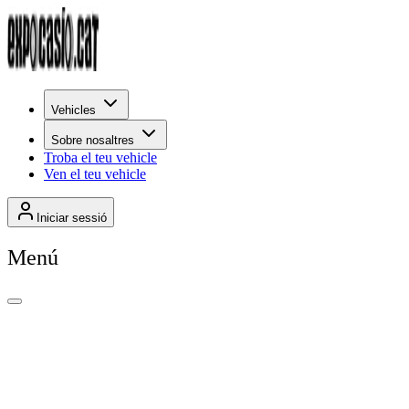
Vehicles
Sobre nosaltres
Troba el teu vehicle
Ven el teu vehicle
Iniciar sessió
Menú
+
2.158
Per rellevància